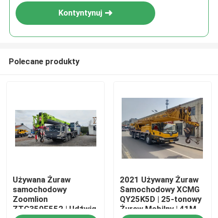
Kontyntynuj
Polecane produkty
Dom
Używana Żuraw
2021 Używany Żuraw
Produkty
samochodowy
Samochodowy XCMG
Zoomlion
QY25K5D | 25-tonowy
ZTC350E552 | Udźwig
Żuraw Mobilny | 41M
O nas