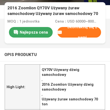
2016 Zoomlion QY70V Używany żuraw
samochodowy Używany żuraw samochodowy 70
ton
MOQ：1 jednostka
Cena：USD 60000~80000 per unit (FOB price)
Skontaktuj się z
Najlepsza cena
nami
OPIS PRODUKTU
QY70V Używany dźwig
samochodowy
,
2016 Zoomlion Używany dźwig
High Light:
samochodowy
,
Używany żuraw samochodowy 70
ton