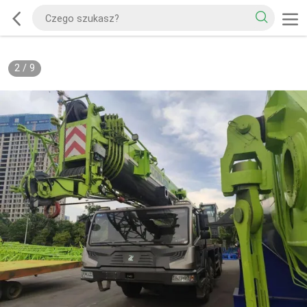
2
/
9