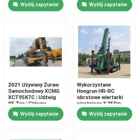
35 ton | Wysięgnik
5-sekcyjny Wysięgnik
Wyślij zapytanie
Wyślij zapytanie
główny 44M
Główny
Wycieczka po fabryce
Kontrola jakości
Skontaktuj się z nami
Poprosić o wycenę
2021 Używany Żuraw
Wykorzystane
Samochodowy XCMG
Hongrun HR-RC
Używany Żuraw Samochodowy
XCT95K7C | Udźwig
obrotowe wiertarki
95 Ton | Główny
wiertnicze ¥ 350m
wysięgnik 72M
Maksymalna
Wyślij zapytanie
Wyślij zapytanie
głębokość, wiertarki
Używana ciężarówka z pompą do betonu
wodne napędzane
silnikiem napędowym
Używana Betoniarka