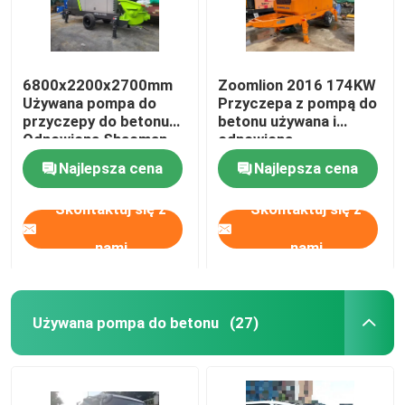
6800x2200x2700mm
Zoomlion 2016 174KW
Używana pompa do
Przyczepa z pompą do
przyczepy do betonu
betonu używana i
Odnowiona Shacman
odnowiona
Concrete Machinery
Najlepsza cena
Najlepsza cena
Skontaktuj się z
Skontaktuj się z
nami
nami
Używana pompa do betonu
(27)