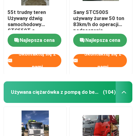
55t trudny teren
Sany STC500S
używana koparka
Używany dźwig
używany żuraw 50 ton
samochodowy
83km/h do operacji
STC550T o
podnoszenia
betoniarnia
doskonałym udźwigu
ciężarówek
Najlepsza cena
Najlepsza cena
Skontaktuj się z
Skontaktuj się z
nami
nami
Używana ciężarówka z pompą do betonu
(104)