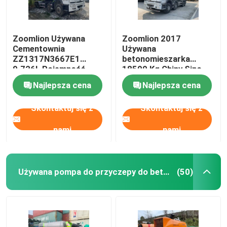
Zoomlion Używana
Zoomlion 2017
Cementownia
Używana
ZZ1317N3667E1
betonomieszarka
9.726L Pojemność
18500 Kg Chiny Sino
silnika
D10.38-50
Najlepsza cena
Najlepsza cena
Skontaktuj się z
Skontaktuj się z
nami
nami
Używana pompa do przyczepy do betonu
(50)