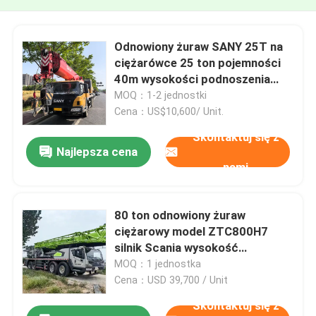
Odnowiony żuraw SANY 25T na
ciężarówce 25 ton pojemności
40m wysokości podnoszenia
Model Q225503
MOQ：1-2 jednostki
Cena：US$10,600/ Unit.
Skontaktuj się z
Najlepsza cena
nami
80 ton odnowiony żuraw
ciężarowy model ZTC800H7
silnik Scania wysokość
podnoszenia 50 m 0-2000h
MOQ：1 jednostka
Cena：USD 39,700 / Unit
Skontaktuj się z