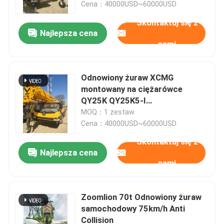
Cena：40000USD~60000USD
Skontaktuj się z
Najlepsza cena
nami
Odnowiony żuraw XCMG
montowany na ciężarówce
QY25K QY25K5-I
Zabezpieczenie przed
MOQ：1 zestaw
przeciążeniem
Cena：40000USD~60000USD
Skontaktuj się z
Najlepsza cena
Dom
nami
Produkty
Zoomlion 70t Odnowiony żuraw
samochodowy 75km/h Anti
Collision
O nas