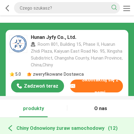
Hunan Jyfy Co., Ltd.
Room 801, Building 15, Phase II, Huarun
Zhidi Plaza, Kaiyuan East Road No. 95, Xingsha
Subdistrict, Changsha County, Hunan Province,
China,Chiny
5.0
zweryfikowane Dostawca
Skontaktuj się z
Zadzwoń teraz
nami
produkty
O nas
Chiny Odnowiony żuraw samochodowy
(12)