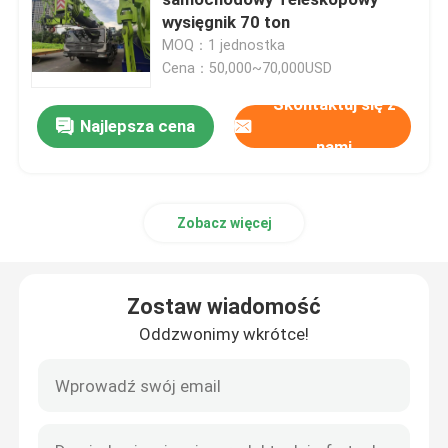
wysięgnik 70 ton
MOQ：1 jednostka
Używana pompa do przyczepy do betonu
Cena：50,000~70,000USD
Skontaktuj się z
Używana pompa do betonu
Najlepsza cena
nami
Używana wiertnica obrotowa
Zobacz więcej
Używany Żuraw Wieżowy
Zostaw wiadomość
Odnowiony żuraw samochodowy
Oddzwonimy wkrótce!
Odnowione betonomieszarki
Odnowiona pompa do przyczepy do betonu