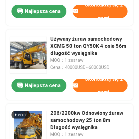
Skontaktuj się z
Najlepsza cena
nami
Używany żuraw samochodowy
XCMG 50 ton QY50K 4 osie 56m
długość wysięgnika
MOQ：1 zestaw
Cena：40000USD~60000USD
Skontaktuj się z
Najlepsza cena
nami
206/2200kw Odnowiony żuraw
samochodowy 25 ton 8m
Długość wysięgnika
MOQ：1 zestaw