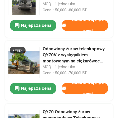
MOQ：1 jednostka
Cena：50,000~80,000USD
Wycieczka po fabryce
Skontaktuj się z
Najlepsza cena
nami
Kontrola jakości
Skontaktuj się z nami
Odnowiony żuraw teleskopowy
QY70V z wysięgnikiem
montowanym na ciężarówce
Poprosić o wycenę
12,2 m Maksymalna długość
MOQ：1 jednostka
wysięgnika
Cena：50,000~70,000USD
Używany Żuraw Samochodowy
Skontaktuj się z
Najlepsza cena
nami
Używana ciężarówka z pompą do betonu
QY70 Odnowiony żuraw
Używana Betoniarka
samochodowy Teleskopowy