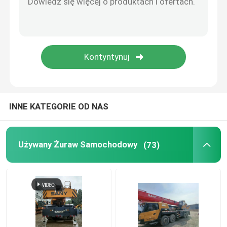
Odnowiona ciężarówka z pompą do betonu
Odnowiona wiertnica obrotowa
Odnowiony żuraw wieżowy
INNE KATEGORIE OD NAS
Części zamienne do pomp do betonu
Używany Żuraw Samochodowy
(73)
Części dźwigów
Używany żuraw Crawler
Używana wywrotka