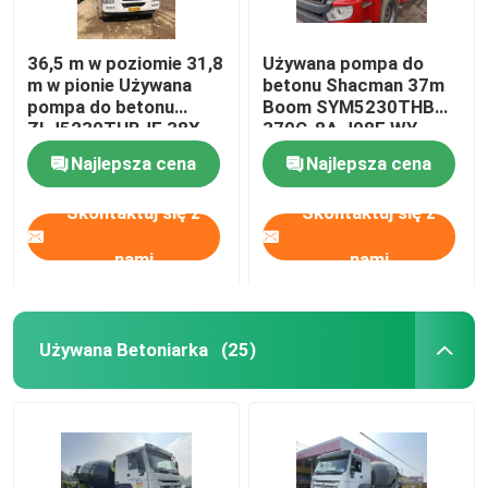
36,5 m w poziomie 31,8
Używana pompa do
m w pionie Używana
betonu Shacman 37m
pompa do betonu
Boom SYM5230THB
ZLJ5230THBJE 38X-
370C-8A J08E WY
5RZ
Engine
Najlepsza cena
Najlepsza cena
Skontaktuj się z
Skontaktuj się z
nami
nami
Używana Betoniarka
(25)