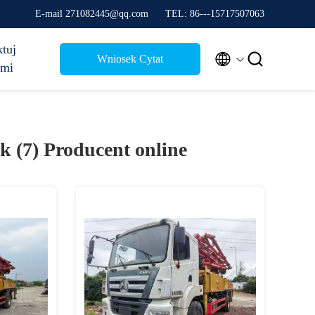
E-mail 271082445@qq.com
TEL: 86---15717507063
tuj


Wniosek Cytat
ami
k (7)
Producent online