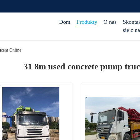
Dom
Produkty
O nas
Skontak
się z n
cent Online
31 8m used concrete pump truc