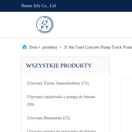
Hunan Jyfy Co., Ltd.
Dom
>
produkty
>
31 8m Used Concrete Pump Truck Produ
WSZYSTKIE PRODUKTY
Używany Żuraw Samochodowy
(71)
Używana ciężarówka z pompą do betonu
(99)
Używana Betoniarka
(25)
Używana pompa do przyczepy do betonu