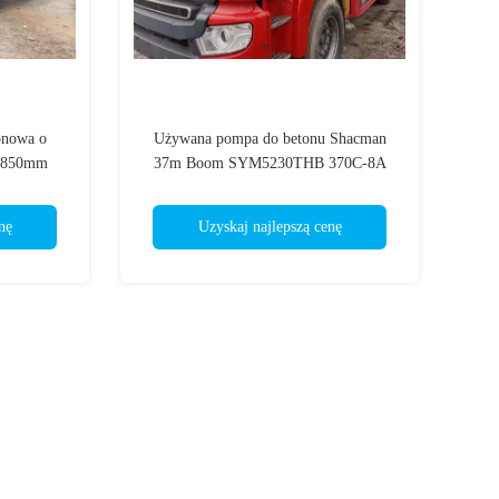
onowa o
Używana pompa do betonu Shacman
3850mm
37m Boom SYM5230THB 370C-8A
J08E WY Engine
nę
Uzyskaj najlepszą cenę