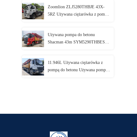
Zoomlion ZLJ5280THBJE 43X-
5RZ Używana ciężarówka z pompą
do betonu, ciśnienie 8 - 15 barów
Używana pompa do betonu
Shacman 43m SYM5290THBES
430C-10 29000kg
11.946L Używana ciężarówka z
pompą do betonu Używana pompa
do mieszania betonu SY5419THB
52 E6 CE