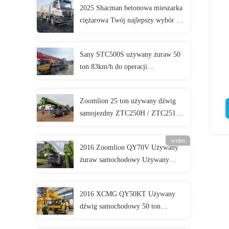
2025 Shacman betonowa mieszarka
ciężarowa Twój najlepszy wybór do
mieszania betonu
Sany STC500S używany żuraw 50
ton 83km/h do operacji
podnoszenia ciężarówek
Zoomlion 25 ton używany dźwig
samojezdny ZTC250H / ZTC251V
/ ZTC250A 3 osie
wideo
2016 Zoomlion QY70V Używany
żuraw samochodowy Używany
żuraw samochodowy 70 ton
2016 XCMG QY50KT Używany
dźwig samochodowy 50 ton
Oilfield Type 4 Shaft