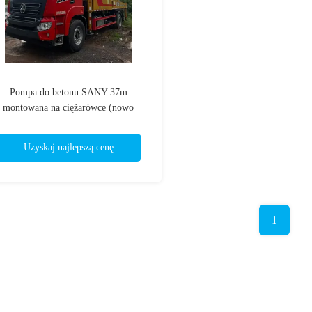
Pompa do betonu SANY 37m
montowana na ciężarówce (nowo
wyprodukowana w 2026 r.) | 36,5 m
Maks. Zasięg pionowy | 125 m³/h
Uzyskaj najlepszą cenę
Wydajność |10 MPa
1