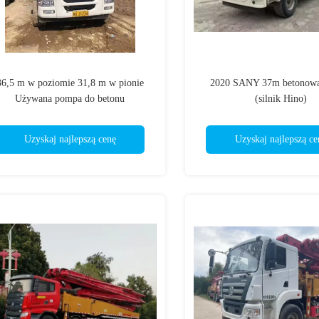
36,5 m w poziomie 31,8 m w pionie
2020 SANY 37m betonow
Używana pompa do betonu
(silnik Hino)
ZLJ5230THBJE 38X-5RZ
Uzyskaj najlepszą cenę
Uzyskaj najlepszą ce